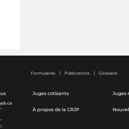
Formulaires
Publications
Glossaire
ous
Juges cotisants
Juges r
opb.ca
À propos de la CRJP
Nouvel
 :